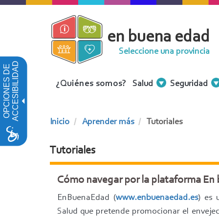
Pasar
al
en buena edad
contenido
principal
Seleccione una provincia
ACCESIBILIDAD
OPCIONES DE
Menu
¿Quiénes somos?
Salud
Seguridad
Contenidos
Inicio
Aprender más
Tutoriales
Tutoriales
Cómo navegar por la plataforma En
EnBuenaEdad (
www.enbuenaedad.es
) es 
Salud que pretende promocionar el enveje