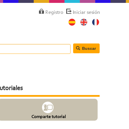
Menú
Registro
Iniciar sesión
de
cuenta
de
usuario
Buscar
utoriales
Comparte tutorial