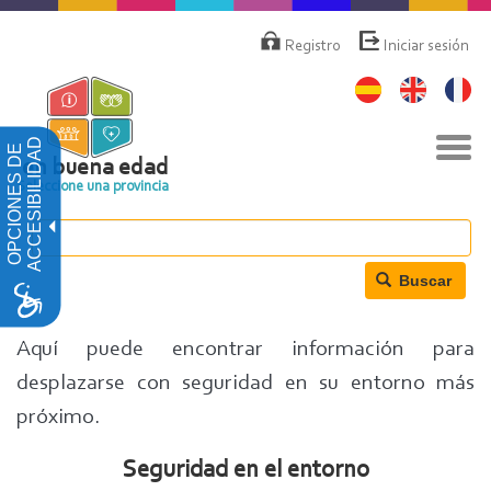
Pasar
Menú
de
al
Registro
Iniciar sesión
cuenta
contenido
de
principal
usuario
Nav
ACCESIBILIDAD
OPCIONES DE
togg
en buena edad
Seleccione una provincia
Buscar
Aquí puede encontrar información para
desplazarse con seguridad en su entorno más
próximo.
Seguridad en el entorno