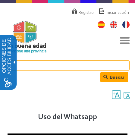
Pasar
Menú
de
al
Registro
Iniciar sesión
cuenta
contenido
de
principal
usuario
Nav
ACCESIBILIDAD
OPCIONES DE
togg
en buena edad
Seleccione una provincia
Buscar
Uso del Whatsapp