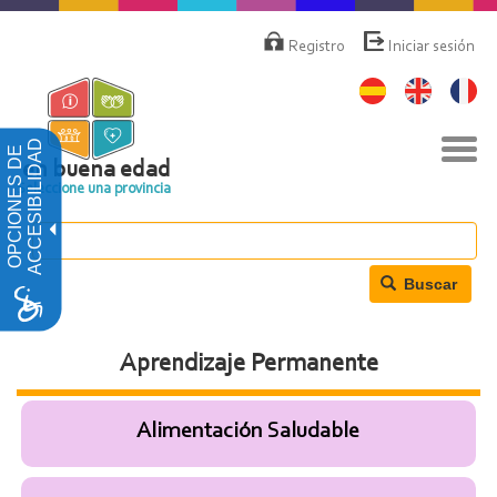
Pasar
Menú
de
al
Registro
Iniciar sesión
cuenta
contenido
de
principal
usuario
Nav
ACCESIBILIDAD
OPCIONES DE
togg
en buena edad
Seleccione una provincia
Buscar
Aprendizaje Permanente
Alimentación Saludable