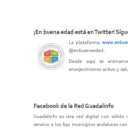
¡En buena edad está en Twitter! Síg
La plataforma
www.enbue
@enbuenaedad.
Desde aquí te animamos
envejecimiento activo y sal
Facebook de la Red Guadalinfo
Guadalinfo es una red digital con sólido 
servicio a los 692 municipios andaluces co