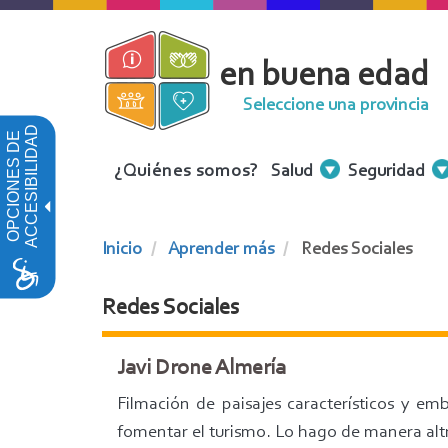
Pasar
al
en buena edad
contenido
principal
Seleccione una provincia
ACCESIBILIDAD
OPCIONES DE
Menu
¿Quiénes somos?
Salud
Seguridad
Contenidos
Inicio
Aprender más
Redes Sociales
Redes Sociales
Javi Drone Almería
Filmación de paisajes característicos y em
fomentar el turismo. Lo hago de manera altr