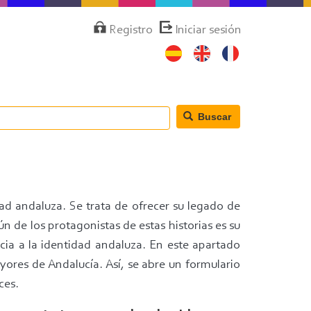
Menú
Registro
Iniciar sesión
de
cuenta
de
usuario
Buscar
ad andaluza. Se trata de ofrecer su legado de
n de los protagonistas de estas historias es su
cia a la identidad andaluza. En este apartado
yores de Andalucía. Así, se abre un formulario
uces.