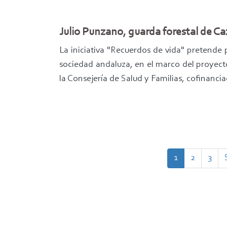
Julio Punzano, guarda forestal de Ca
La iniciativa "Recuerdos de vida" pretende 
sociedad andaluza, en el marco del proyect
la Consejería de Salud y Familias, cofinan
Paginación
Página
1
Page
2
Page
3
actual