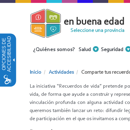
Pasar
al
en buena edad
contenido
principal
Seleccione una provincia
ACCESIBILIDAD
OPCIONES DE
Menu
¿Quiénes somos?
Salud
Seguridad
Contenidos
Inicio
Actividades
Comparte tus recuerd
La iniciativa “Recuerdos de vida” pretende p
vida, de forma que ayude a construir y represe
vinculación profunda con alguna actividad co
queremos también lanzar un reto: difundir leg
de participación en el que os invitamos a co