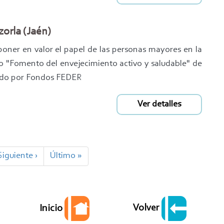
zorla (Jaén)
poner en valor el papel de las personas mayores en la
o "Fomento del envejecimiento activo y saludable" de
ciado por Fondos FEDER
Ver detalles
Siguiente
Siguiente ›
Última
Último »
página
página
Volver
Inicio