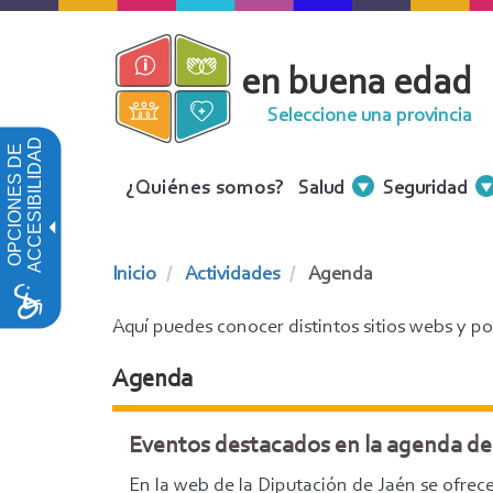
Pasar
al
en buena edad
contenido
principal
Seleccione una provincia
ACCESIBILIDAD
OPCIONES DE
Menu
¿Quiénes somos?
Salud
Seguridad
Contenidos
Inicio
Actividades
Agenda
Aquí puedes conocer distintos sitios webs y po
Agenda
Eventos destacados en la agenda de 
En la web de la Diputación de Jaén se ofrece