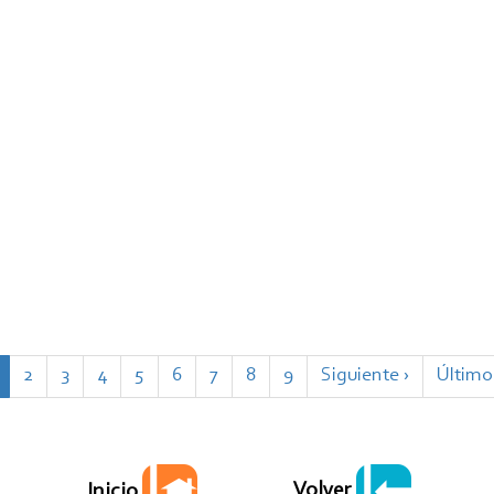
ágina
Page
2
Page
3
Page
4
Page
5
Page
6
Page
7
Page
8
Page
9
Siguiente
Siguiente ›
Última
Último
ctual
página
página
Volver
Inicio