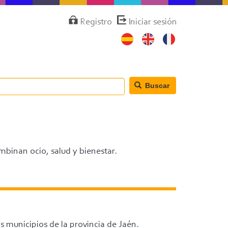
Menú
Registro
Iniciar sesión
de
cuenta
de
usuario
Buscar
ombinan ocio, salud y bienestar.
s municipios de la provincia de Jaén.