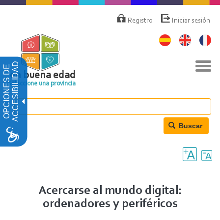
Pasar
Menú
de
al
Registro
Iniciar sesión
cuenta
contenido
de
principal
usuario
Nav
ACCESIBILIDAD
OPCIONES DE
togg
en buena edad
Seleccione una provincia
Buscar
Acercarse al mundo digital:
ordenadores y periféricos