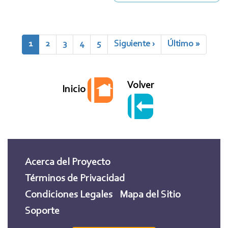
Paginación
Página
1
Page
2
Page
3
Page
4
Page
5
Siguiente
Siguiente ›
Última
Último »
actual
página
página
Volver
Inicio
Acerca del Proyecto
Términos de Privacidad
Condiciones Legales
Mapa del Sitio
Soporte