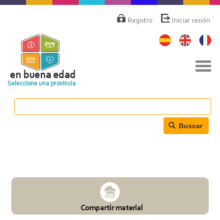
Pasar
Menú
de
al
Registro
Iniciar sesión
cuenta
contenido
de
principal
usuario
Nav
togg
en buena edad
Seleccione una provincia
Buscar
Compartir material