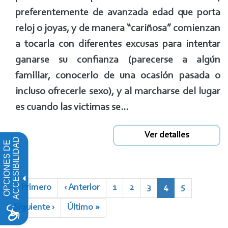
preferentemente de avanzada edad que porta
reloj o joyas, y de manera “cariñosa” comienzan
a tocarla con diferentes excusas para intentar
ganarse su confianza (parecerse a algún
familiar, conocerlo de una ocasión pasada o
incluso ofrecerle sexo), y al marcharse del lugar
es cuando las victimas se...
Ver detalles
ACCESIBILIDAD
OPCIONES DE
Paginación
Primera
« Primero
Página
‹ Anterior
Page
1
Page
2
Page
3
Página
4
Page
5
página
anterior
actual
Siguiente
Siguiente ›
Última
Último »
página
página