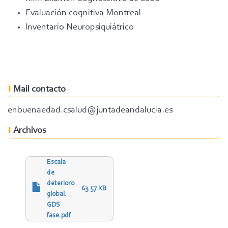
Evaluación cognitiva Montreal
Inventario Neuropsiquiátrico
Mail contacto
enbuenaedad.csalud@juntadeandalucia.es
Archivos
Escala
de
deterioro
63.57 KB
global.
GDS
fase.pdf