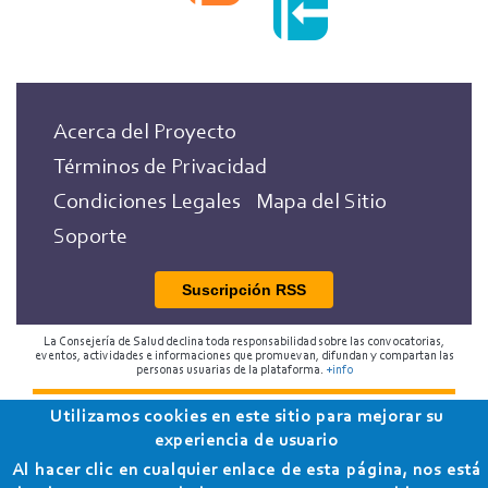
Acerca del Proyecto
Términos de Privacidad
Condiciones Legales
Mapa del Sitio
Soporte
Suscripción RSS
La Consejería de Salud declina toda responsabilidad sobre las convocatorias,
eventos, actividades e informaciones que promuevan, difundan y compartan las
personas usuarias de la plataforma.
+info
Utilizamos cookies en este sitio para mejorar su
2018 Programa de Envejecimiento Saludable de la
experiencia de usuario
Consejería de Salud
Al hacer clic en cualquier enlace de esta página, nos está