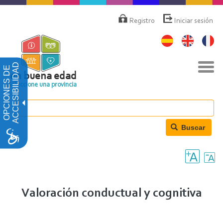
Pasar
Menú
de
al
Registro
Iniciar sesión
cuenta
contenido
de
principal
usuario
Nav
ACCESIBILIDAD
OPCIONES DE
togg
en buena edad
Seleccione una provincia
Buscar
Valoración conductual y cognitiva