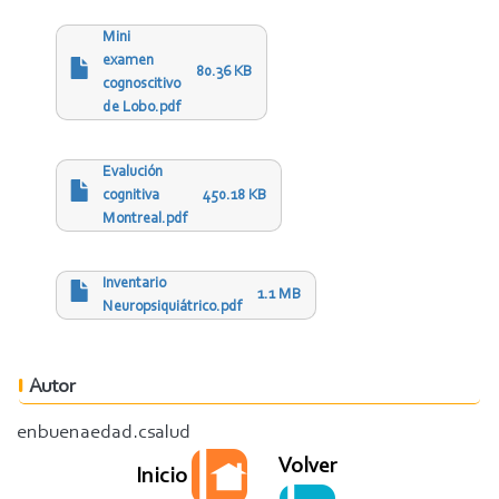
Mini
examen
80.36 KB
cognoscitivo
de Lobo.pdf
Evalución
cognitiva
450.18 KB
Montreal.pdf
Inventario
1.1 MB
Neuropsiquiátrico.pdf
Autor
enbuenaedad.csalud
Volver
Inicio