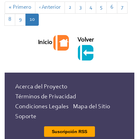
Paginación
Primera
« Primero
Página
‹ Anterior
Page
2
Page
3
Page
4
Page
5
Page
6
Page
7
página
anterior
Page
8
Page
9
Página
10
actual
Volver
Inicio
Acerca del Proyecto
Términos de Privacidad
Condiciones Legales
Mapa del Sitio
Soporte
Suscripción RSS