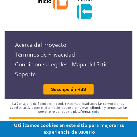
Inicio
Acerca del Proyecto
Términos de Privacidad
Condiciones Legales
Mapa del Sitio
Soporte
Suscripción RSS
La Consejería de Salud declina toda responsabilidad sobre las convocatorias,
eventos, actividades e informaciones que promuevan, difundan y compartan las
personas usuarias de la plataforma.
+info
2018 Programa de Envejecimiento Saludable de la
Utilizamos cookies en este sitio para mejorar su
experiencia de usuario
Consejería de Salud