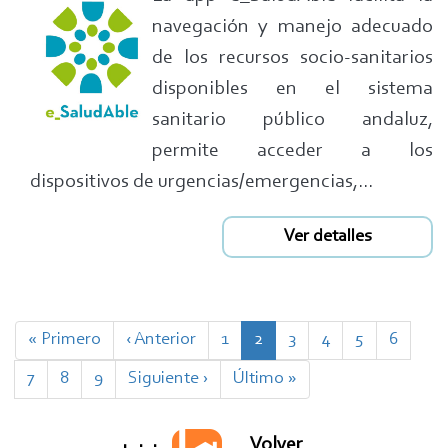
navegación y manejo adecuado
de los recursos socio-sanitarios
disponibles en el sistema
sanitario público andaluz,
permite acceder a los
dispositivos de urgencias/emergencias,...
Ver detalles
Paginación
Primera
« Primero
Página
‹ Anterior
Page
1
Página
2
Page
3
Page
4
Page
5
Page
6
página
anterior
actual
Page
7
Page
8
Page
9
Siguiente
Siguiente ›
Última
Último »
página
página
Volver