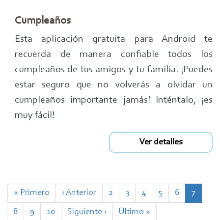
Cumpleaños
Esta aplicación gratuita para Android te
recuerda de manera confiable todos los
cumpleaños de tus amigos y tu familia. ¡Puedes
estar seguro que no volverás a olvidar un
cumpleaños importante jamás! Inténtalo, ¡es
muy fácil!
Ver detalles
Paginación
Primera
« Primero
Página
‹ Anterior
Page
2
Page
3
Page
4
Page
5
Page
6
Página
7
página
anterior
actual
Page
8
Page
9
Page
10
Siguiente
Siguiente ›
Última
Último »