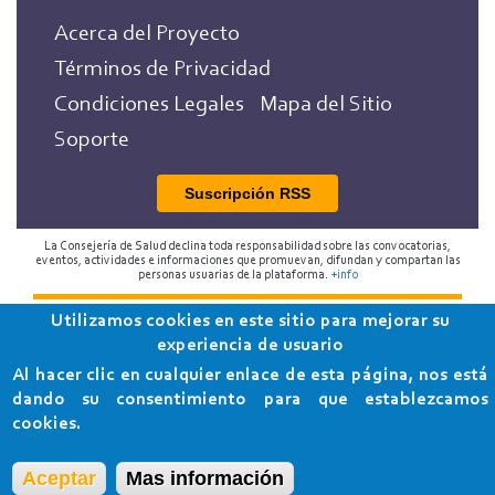
Acerca del Proyecto
Términos de Privacidad
Condiciones Legales
Mapa del Sitio
Soporte
Suscripción RSS
La Consejería de Salud declina toda responsabilidad sobre las convocatorias,
eventos, actividades e informaciones que promuevan, difundan y compartan las
personas usuarias de la plataforma.
+info
Utilizamos cookies en este sitio para mejorar su
2018 Programa de Envejecimiento Saludable de la
experiencia de usuario
Consejería de Salud
Al hacer clic en cualquier enlace de esta página, nos está
dando su consentimiento para que establezcamos
cookies.
Aceptar
Mas información