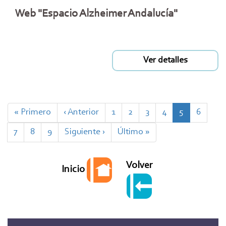
Web "Espacio Alzheimer Andalucía"
Ver detalles
Paginación
Primera
« Primero
Página
‹ Anterior
Page
1
Page
2
Page
3
Page
4
Página
5
Page
6
página
anterior
actual
Page
7
Page
8
Page
9
Siguiente
Siguiente ›
Última
Último »
página
página
Volver
Inicio