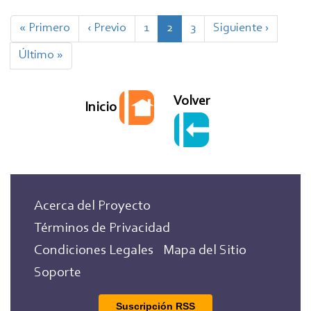
Paginación
Primera
« Primero
Página
‹ Previo
Page
1
Página
2
Page
3
Siguiente
Siguiente ›
página
anterior
actual
página
Última
Último »
página
Volver
Inicio
Acerca del Proyecto
Términos de Privacidad
Condiciones Legales
Mapa del Sitio
Soporte
Suscripción RSS