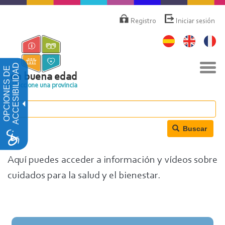
Pasar
Menú
de
al
Registro
Iniciar sesión
cuenta
contenido
de
principal
usuario
Nav
ACCESIBILIDAD
OPCIONES DE
togg
en buena edad
Seleccione una provincia
Buscar
Aquí puedes acceder a información y vídeos sobre
cuidados para la salud y el bienestar.