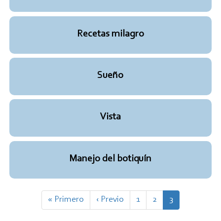
Recetas milagro
Sueño
Vista
Manejo del botiquín
Paginación
Primera
« Primero
Página
‹ Previo
Page
1
Page
2
Página
3
página
anterior
actual