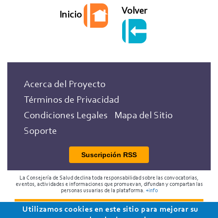
Volver
Inicio
Acerca del Proyecto
Términos de Privacidad
Condiciones Legales
Mapa del Sitio
Soporte
Suscripción RSS
La Consejería de Salud declina toda responsabilidad sobre las convocatorias,
eventos, actividades e informaciones que promuevan, difundan y compartan las
personas usuarias de la plataforma.
+info
Utilizamos cookies en este sitio para mejorar su
2018 Programa de Envejecimiento Saludable de la