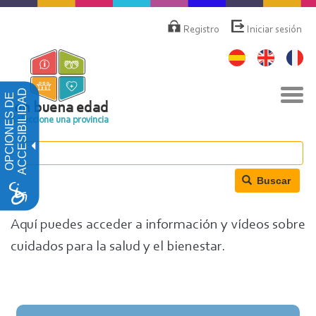
Pasar
Menú
de
al
Registro
Iniciar sesión
cuenta
contenido
de
principal
usuario
Nav
ACCESIBILIDAD
OPCIONES DE
togg
en buena edad
Seleccione una provincia
Buscar
Aquí puedes acceder a información y vídeos sobre
cuidados para la salud y el bienestar.