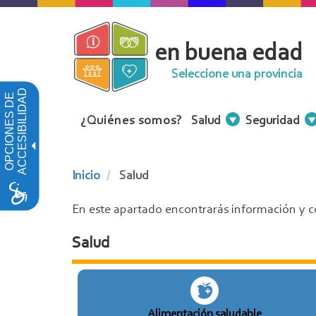
Pasar
al
en buena edad
contenido
principal
Seleccione una provincia
ACCESIBILIDAD
OPCIONES DE
Menu
¿Quiénes somos?
Salud
Seguridad
Contenidos
Inicio
Salud
En este apartado encontrarás información y co
Salud
Alimentación saludable