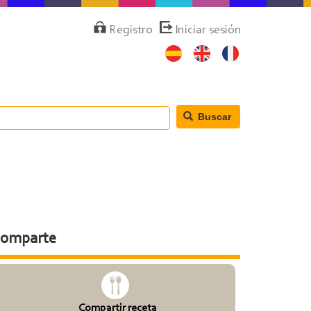
Menú
Registro
Iniciar sesión
de
cuenta
de
usuario
Buscar
omparte
Compartir receta