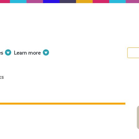
es
Learn more
ks