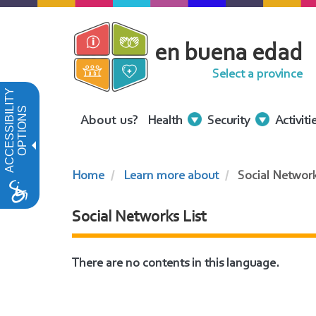
Skip
to
en buena edad
main
content
Select a province
ACCESSIBILITY
OPTIONS
Menu
About us?
Health
Security
Activiti
Contenidos
Home
Learn more about
Social Networ
Social Networks List
There are no contents in this language.