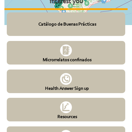
Interest you
Catálogo de Buenas Prácticas
Microrrelatos confinados
Health Answer Sign up
Resources