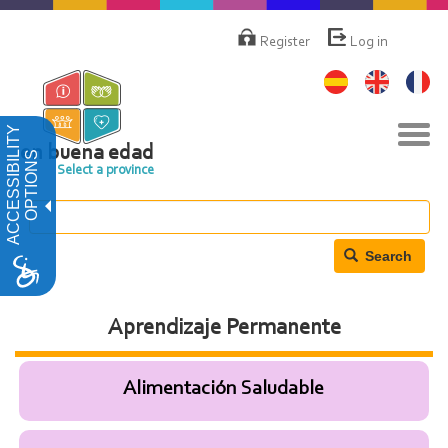
Skip
Menú
de
to
Register
Log in
cuenta
main
de
content
usuario
Tog
ACCESSIBILITY
navi
en buena edad
OPTIONS
Select a province
Search
Aprendizaje Permanente
Alimentación Saludable