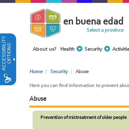
Skip
to
en buena edad
main
content
Select a province
ACCESSIBILITY
OPTIONS
Menu
About us?
Health
Security
Activiti
Contenidos
Home
Security
Abuse
Here you can find information to prevent abu
Abuse
Prevention of mistreatment of older people