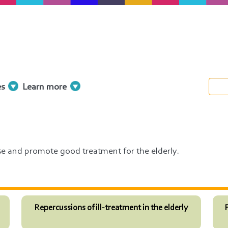
es
Learn more
se and promote good treatment for the elderly.
Repercussions of ill-treatment in the elderly