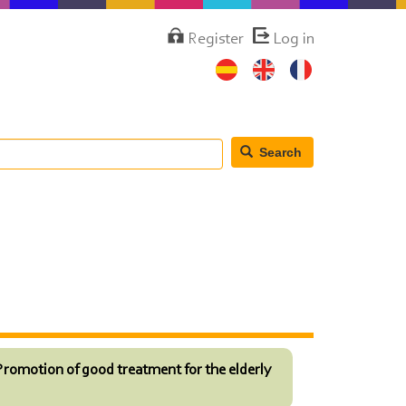
Menú
Register
Log in
de
cuenta
de
usuario
Search
Promotion of good treatment for the elderly