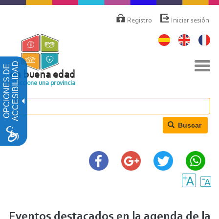
Pasar
Menú
de
al
Registro
Iniciar sesión
cuenta
contenido
de
principal
usuario
Nav
ACCESIBILIDAD
OPCIONES DE
togg
en buena edad
Seleccione una provincia
Buscar
Eventos destacados en la agenda de la