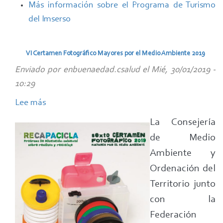
Más información sobre el Programa de Turismo
solicitar
del Imserso
la
participación
en
VI Certamen Fotográfico Mayores por el Medio Ambiente 2019
el
Enviado por
enbuenaedad.csalud
el
Mié, 30/01/2019 -
Programa
10:29
de
Lee más
sobre
Turismo
VI
del
La Consejería
Certamen
Imserso
de Medio
Fotográfico
para
Ambiente y
Mayores
la
Ordenación del
por
temporada
Territorio junto
el
2019-
con la
Medio
2020
Ambiente
Federación