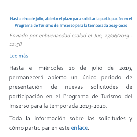
personas
Certamen
mayores,
de
Hasta el 1o de julio, abierto el plazo para solicitar la participación en el
de
Fotografía
Programa de Turismo del Imserso para la temporada 2019-2020
la
Digital
Enviado por
enbuenaedad.csalud
el
Jue, 27/06/2019 -
Dirección
"En
12:58
General
buena
de
Lee más
sobre
edad"
Tráfico
Hasta
2019
Hasta el miércoles 10 de julio de 2019,
el
'Mayores
permanecerá abierto un único periodo de
1o
y
presentación de nuevas solicitudes de
de
Deporte'
participación en el Programa de Turismo del
julio,
Imserso para la temporada 2019-2020.
abierto
el
Toda la información sobre las solicitudes y
plazo
cómo participar en este
enlace
.
para