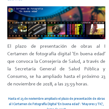
Ampliado
plazo
de
presentación
al
I
El plazo de presentación de obras al I
Certamen
Certamen de fotografía digital ‘En buena edad’
de
Fotografía
que convoca la Consejería de Salud, a través de
'En
la Secretaría General de Salud Pública y
buena
Consumo, se ha ampliado hasta el próximo 23
edad'
de noviembre de 2018, a las 23:59 horas.
hasta
el
Hasta el 23 de noviembre ampliado el plazo de presentación de obras
23
al I Certamen de Fotografía Digital 'En buena edad': 'Mayores y TIC',
de