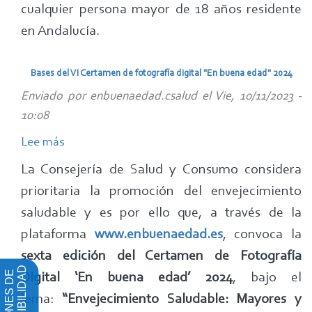
cualquier persona mayor de 18 años residente
en Andalucía.
Bases del VI Certamen de fotografía digital "En buena edad" 2024
Enviado por
enbuenaedad.csalud
el
Vie, 10/11/2023 -
10:08
Lee más
sobre
Bases
La Consejería de Salud y Consumo considera
del
prioritaria la promoción del envejecimiento
VI
saludable y es por ello que, a través de la
Certamen
plataforma
www.enbuenaedad.es
, convoca la
de
sexta edición del Certamen de Fotografía
fotografía
ACCESIBILIDAD
OPCIONES DE
Digital ‘En buena edad’ 2024
, bajo el
digital
lema:
“Envejecimiento Saludable: Mayores y
"En