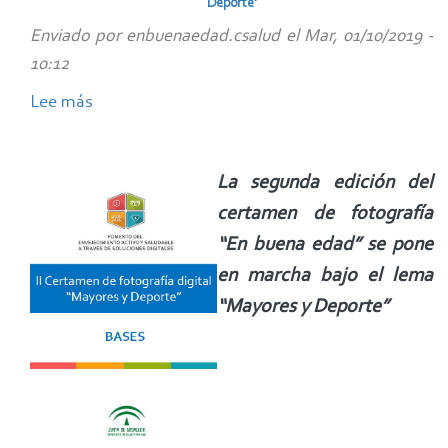
Deporte'
en
Enviado por
enbuenaedad.csalud
el
Mar, 01/10/2019 -
el
10:12
curso
on
Lee más
sobre
line
Hasta
y
el
La segunda edición del
gratuito
15
sobre
certamen de fotografía
de
Prevención
noviembre,
“En buena edad” se pone
de
abierto
en marcha bajo el lema
accidentes
el
“Mayores y Deporte”
de
plazo
tráfico
de
y
presentación
lesiones
al
en
II