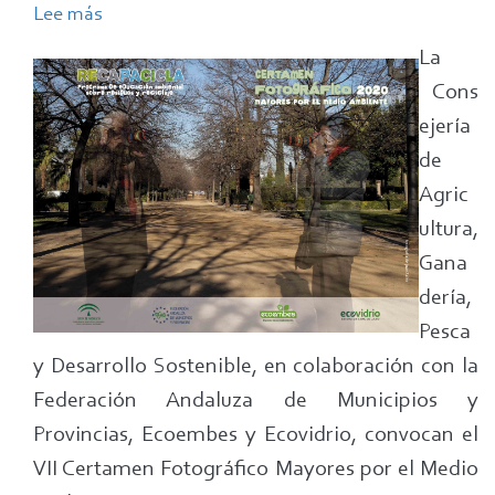
Lee más
sobre
Abierto
La
el
Cons
plazo
ejería
para
de
presentar
Agric
obras
ultura,
al
VII
Gana
Certamen
dería,
Fotográfico
Pesca
"Mayores
y Desarrollo Sostenible, en colaboración con la
y
Federación Andaluza de Municipios y
Medio
Provincias, Ecoembes y Ecovidrio, convocan el
Ambiente"
VII Certamen Fotográfico Mayores por el Medio
2020