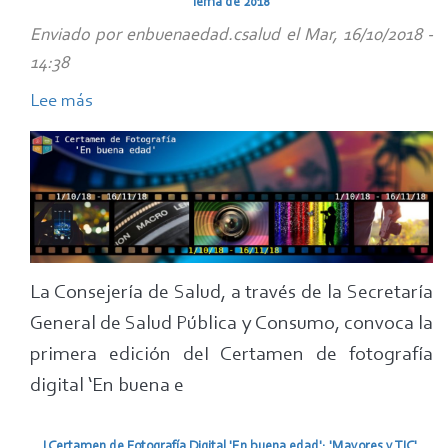
lema de 2018
noviembre
Enviado por
enbuenaedad.csalud
el
Mar, 16/10/2018 -
de
14:38
2018
Lee más
sobre
Hasta
el
23
de
noviembre
ampliado
La Consejería de Salud, a través de la Secretaría
el
General de Salud Pública y Consumo, convoca la
plazo
de
primera edición deI Certamen de fotografía
presentación
digital ‘En buena e
de
obras
I Certamen de Fotografía Digital 'En buena edad': 'Mayores y TIC',