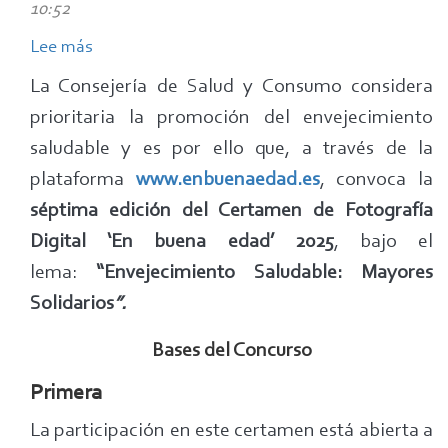
lema
10:52
de
Lee más
sobre
2018
VII
La Consejería de Salud y Consumo considera
Certamen
prioritaria la promoción del envejecimiento
de
saludable y es por ello que, a través de la
fotografía
plataforma
www.enbuenaedad.es
, convoca la
digital
séptima edición del Certamen de Fotografía
“Envejecimiento
Digital ‘En buena edad’ 2025
, bajo el
Saludable:
lema:
Mayores
“Envejecimiento Saludable: Mayores
Solidarios”
Solidarios
”.
2025
Bases del Concurso
Primera
La participación en este certamen está abierta a