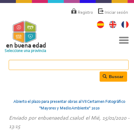
Pasar
Menú
de
al
Registro
Iniciar sesión
cuenta
contenido
de
principal
usuario
Nav
togg
en buena edad
Seleccione una provincia
Buscar
Abierto el plazo para presentar obras al VII Certamen Fotográfico
"Mayores y Medio Ambiente" 2020
Enviado por
enbuenaedad.csalud
el
Mié, 15/01/2020 -
13:15