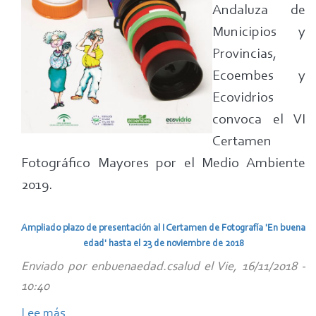
2019
Andaluza de
Municipios y
Provincias,
Ecoembes y
Ecovidrios
convoca el VI
Certamen
Fotográfico Mayores por el Medio Ambiente
2019.
Ampliado plazo de presentación al I Certamen de Fotografía 'En buena
edad' hasta el 23 de noviembre de 2018
Enviado por
enbuenaedad.csalud
el
Vie, 16/11/2018 -
10:40
Lee más
sobre