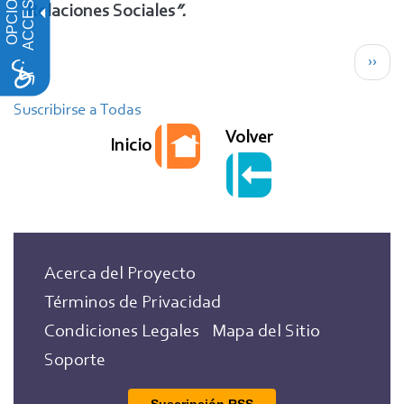
buena
Relaciones Sociales
”.
edad"
Paginación
2024
Sigui
››
pági
Suscribirse a Todas
Volver
Inicio
Acerca del Proyecto
Términos de Privacidad
Condiciones Legales
Mapa del Sitio
Soporte