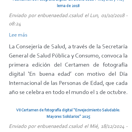
al
lema de 2018
I
Enviado por
enbuenaedad.csalud
el
Lun, 01/10/2018 -
Certamen
08:24
de
Lee más
sobre
Fotografía
I
Digital
La Consejería de Salud, a través de la Secretaría
Certamen
'En
General de Salud Pública y Consumo, convoca la
de
buena
primera edición deI Certamen de fotografía
Fotografía
edad':
digital ‘En buena edad’ con motivo del Día
Digital
'Mayores
Internacional de las Personas de Edad, que cada
'En
y
año se celebra en todo el mundo el 1 de octubre.
buena
TIC',
edad':
lema
'Mayores
VII Certamen de fotografía digital “Envejecimiento Saludable:
de
Mayores Solidarios” 2025
y
2018
TIC',
Enviado por
enbuenaedad.csalud
el
Mié, 18/12/2024 -