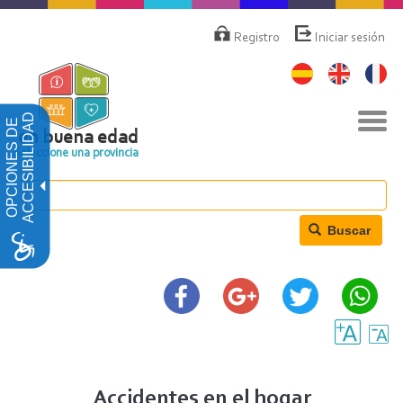
Pasar
Menú
de
al
Registro
Iniciar sesión
cuenta
contenido
de
principal
usuario
Nav
ACCESIBILIDAD
OPCIONES DE
togg
en buena edad
Seleccione una provincia
Buscar
Accidentes en el hogar