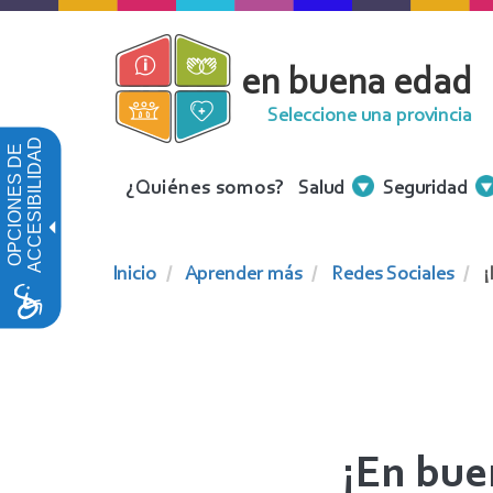
Pasar
al
en buena edad
contenido
principal
Seleccione una provincia
ACCESIBILIDAD
OPCIONES DE
Menu
¿Quiénes somos?
Salud
Seguridad
Contenidos
Inicio
Aprender más
Redes Sociales
¡
¡En bue