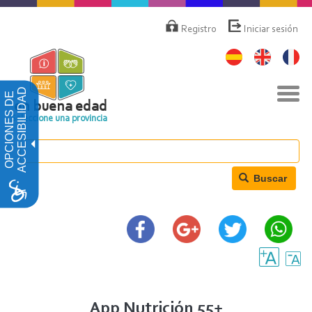
Pasar
Menú
de
al
Registro
Iniciar sesión
cuenta
contenido
de
principal
usuario
Nav
ACCESIBILIDAD
OPCIONES DE
togg
en buena edad
Seleccione una provincia
Buscar
App Nutrición 55+