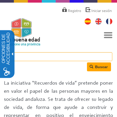
Pasar
Menú
de
al
Registro
Iniciar sesión
cuenta
contenido
de
principal
usuario
Nav
ACCESIBILIDAD
OPCIONES DE
togg
en buena edad
Seleccione una provincia
Buscar
La iniciativa “Recuerdos de vida” pretende poner
en valor el papel de las personas mayores en la
sociedad andaluza. Se trata de ofrecer su legado
de vida, de forma que ayude a construir y
representar en positivo el envejecimiento