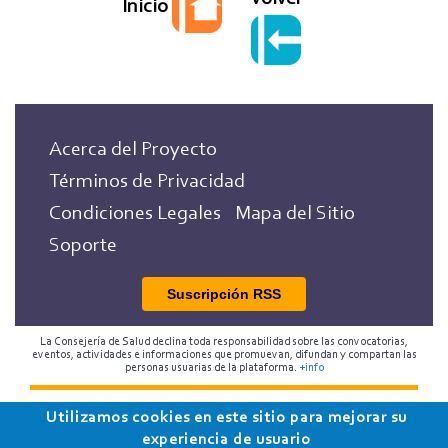
Inicio
Acerca del Proyecto
Términos de Privacidad
Condiciones Legales
Mapa del Sitio
Soporte
Suscripción RSS
La Consejería de Salud declina toda responsabilidad sobre las convocatorias,
eventos, actividades e informaciones que promuevan, difundan y compartan las
personas usuarias de la plataforma.
+info
2018 Programa de Envejecimiento Saludable de la
Utilizamos cookies en este sitio para mejorar su
experiencia de usuario
Consejería de Salud