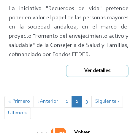
La iniciativa "Recuerdos de vida" pretende
poner en valor el papel de las personas mayores
en la sociedad andaluza, en el marco del
proyecto "Fomento del envejecimiento activo y
saludable" de la Consejería de Salud y Familias,
cofinanciado por Fondos FEDER.
Ver detalles
Paginación
Primera
« Primero
Página
‹ Anterior
Page
1
Página
2
Page
3
Siguiente
Siguiente ›
página
anterior
actual
página
Última
Último »
página
Volver