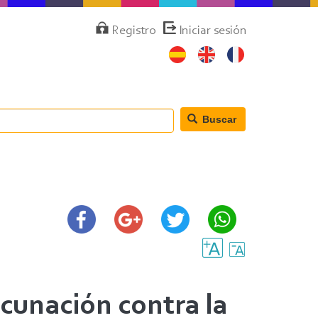
Menú
Registro
Iniciar sesión
de
cuenta
de
usuario
Buscar
cunación contra la