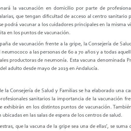
ará la vacunación en domicilio por parte de profesiona
alarias, que tengan dificultad de acceso al centro sanitario 
se podrá vacunar a los cuidadores principales en la misma vis
cita en los puntos de vacunación.
ña de vacunación frente a la gripe, la Consejería de Salu
l neumococo a las personas de 60 a 70 años y a todas aquell
ipales productoras de neumonía. Esta vacuna denominada Pre
n del adulto desde mayo de 2019 en Andalucía.
e la Consejería de Salud y Familias se ha elaborado una ca
profesionales sanitarios la importancia de la vacunación fren
 exhibirán en los distintos puntos de vacunación. También
n ubicadas en las salas de espera de los centros de salud.
tras, que la vacuna de la gripe sea una de ellas’, se suma q