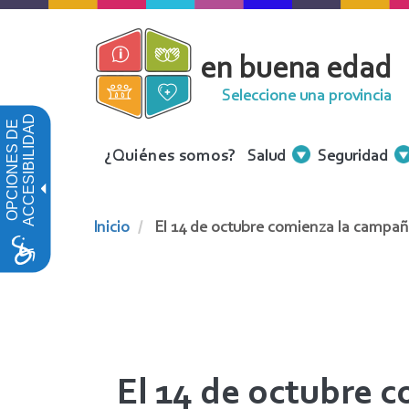
Pasar
al
en buena edad
contenido
principal
Seleccione una provincia
ACCESIBILIDAD
OPCIONES DE
Menu
¿Quiénes somos?
Salud
Seguridad
Contenidos
Inicio
El 14 de octubre comienza la campaña
El 14 de octubre 