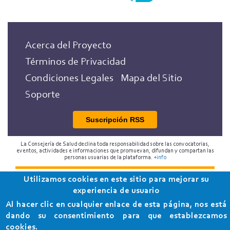
Acerca del Proyecto
Términos de Privacidad
Condiciones Legales
Mapa del Sitio
Soporte
Suscripción RSS
La Consejería de Salud declina toda responsabilidad sobre las convocatorias,
eventos, actividades e informaciones que promuevan, difundan y compartan las
personas usuarias de la plataforma.
+info
Utilizamos cookies en este sitio para mejorar su
2018 Programa de Envejecimiento Saludable de la
experiencia de usuario
Consejería de Salud
Al hacer clic en cualquier enlace de esta página, nos está
dando su consentimiento para que establezcamos
cookies.