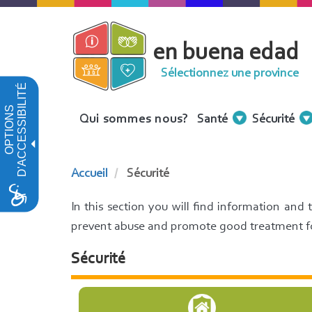
Aller
au
en buena edad
contenu
principal
Sélectionnez une province
D'ACCESSIBILITÉ
OPTIONS
Menu
Qui sommes nous?
Santé
Sécurité
Contenidos
Accueil
Sécurité
In this section you will find information and
prevent abuse and promote good treatment for
Sécurité