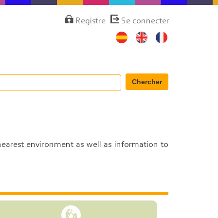
Menú
Registre
Se connecter
de
cuenta
de
usuario
Chercher
 nearest environment as well as information to