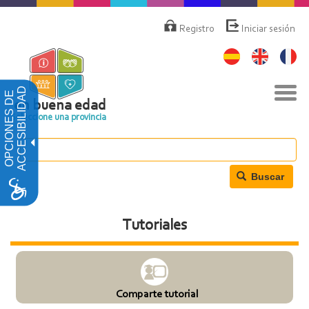
Pasar
Menú
de
al
Registro
Iniciar sesión
cuenta
contenido
de
principal
usuario
Nav
ACCESIBILIDAD
OPCIONES DE
togg
en buena edad
Seleccione una provincia
Buscar
Tutoriales
Comparte tutorial